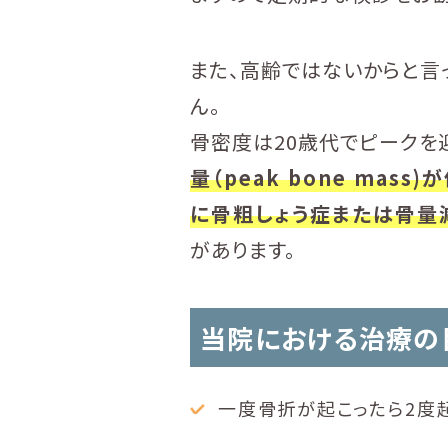
また、高齢ではないからと言
ん。
骨密度は20歳代でピークを
量（peak bone mas
に骨粗しょう症または骨量
があります。
当院における治療の
一度骨折が起こったら2度