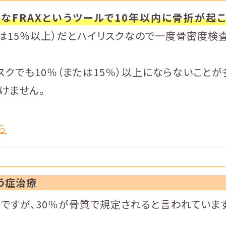
なFRAXというツールで10年以内に骨折が起
または15％以上）だとハイリスクなので一度骨密度検
クでも10％（または15％）以上にならないことが
けません。
ら
う症治療
ですが、30％が骨質で規定されると言われています