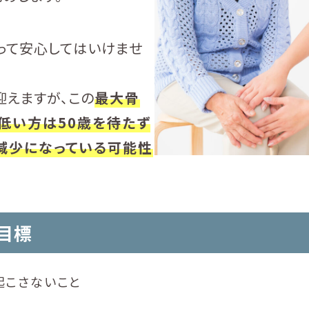
って安心してはいけませ
迎えますが、この
最大骨
s)が低い方は50歳を待たず
減少になっている可能性
目標
起こさないこと